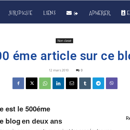
JURIDIQUE
LIENS
ADHERER
E
Non classé
0 éme article sur ce b
12 mars 2010
0
le est le 500éme
R
ce blog
en deux ans