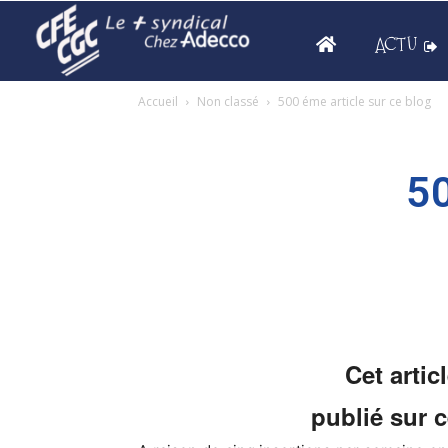
ACTU
Accueil
Non classé
500 éme article sur ce blog
50
Cet artic
publié sur 