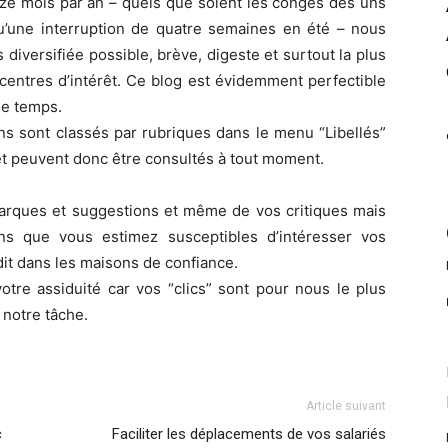
nze mois par an – quels que soient les congés des uns
u’une interruption de quatre semaines en été – nous
diversifiée possible, brève, digeste et surtout la plus
centres d’intérêt. Ce blog est évidemment perfectible
 le temps.
ns sont classés par rubriques dans le menu “Libellés”
et peuvent donc être consultés à tout moment.
marques et suggestions et même de vos critiques mais
ns que vous estimez susceptibles d’intéresser vos
it dans les maisons de confiance.
votre assiduité car vos “clics” sont pour nous le plus
notre tâche.
Article suivant
c
Faciliter les déplacements de vos salariés