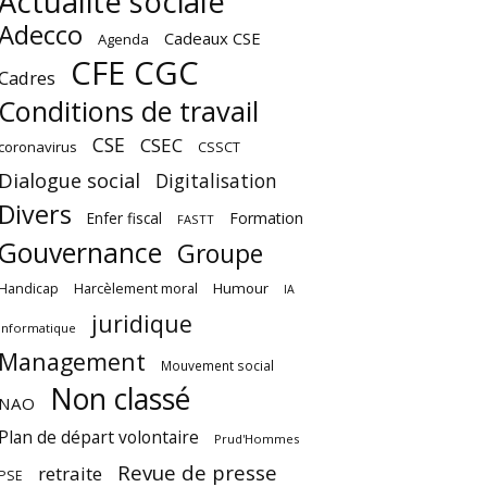
Actualité sociale
Adecco
Cadeaux CSE
Agenda
CFE CGC
Cadres
Conditions de travail
CSE
CSEC
coronavirus
CSSCT
Dialogue social
Digitalisation
Divers
Enfer fiscal
Formation
FASTT
Gouvernance
Groupe
Harcèlement moral
Humour
Handicap
IA
juridique
Informatique
Management
Mouvement social
Non classé
NAO
Plan de départ volontaire
Prud'Hommes
Revue de presse
retraite
PSE