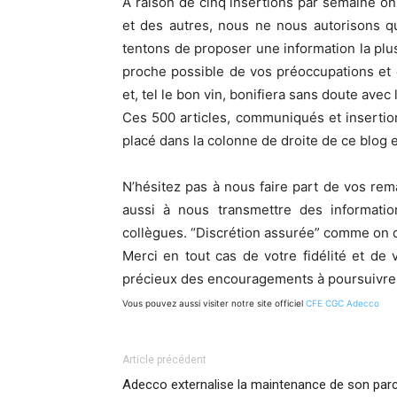
A raison de cinq insertions par semaine o
et des autres, nous ne nous autorisons q
tentons de proposer une information la plus 
proche possible de vos préoccupations et 
et, tel le bon vin, bonifiera sans doute avec
Ces 500 articles, communiqués et insertio
placé dans la colonne de droite de ce blog 
N’hésitez pas à nous faire part de vos re
aussi à nous transmettre des informatio
collègues. “Discrétion assurée” comme on d
Merci en tout cas de votre fidélité et de 
précieux des encouragements à poursuivre 
Vous pouvez aussi visiter notre site officiel
CFE CGC Adecco
Article précédent
Adecco externalise la maintenance de son par