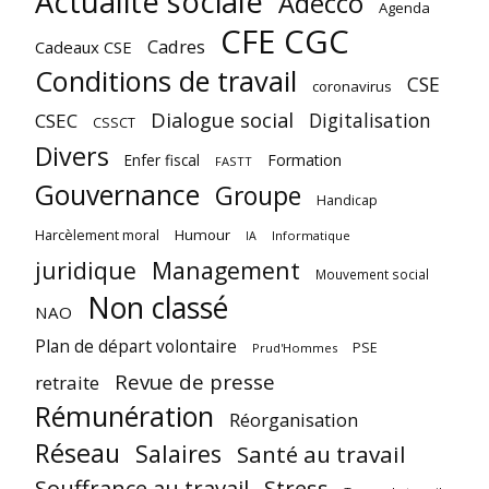
Actualité sociale
Adecco
Agenda
CFE CGC
Cadres
Cadeaux CSE
Conditions de travail
CSE
coronavirus
Dialogue social
Digitalisation
CSEC
CSSCT
Divers
Enfer fiscal
Formation
FASTT
Gouvernance
Groupe
Handicap
Harcèlement moral
Humour
Informatique
IA
juridique
Management
Mouvement social
Non classé
NAO
Plan de départ volontaire
PSE
Prud'Hommes
Revue de presse
retraite
Rémunération
Réorganisation
Réseau
Salaires
Santé au travail
Souffrance au travail
Stress