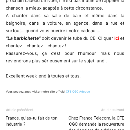
prochain cadeau de Noël, il n’est pas inutile de rappeler la
chanson la mieux adaptée à cette circonstance.
A chanter dans sa salle de bain et même dans la
baignoire, dans la voiture, en agence, dans la rue et
surtout… quand vous ouvrirez votre cadeau….
“La barbichette”
doit devenir le tube du CE. Cliquer
ici
et
chantez… chantez… chantez !
Rassurez-vous, ça c’est pour l’humour mais nous
reviendrons plus sérieusement sur le sujet lundi.
Excellent week-end à toutes et tous.
Vous pouvez aussi visiter notre site officiel
CFE CGC Adecco
Article précédent
Article suivant
France, qu’as-tu fait de ton
Chez France Telecom, la CFE
industrie ?
CGC demande la réouverture