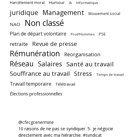
Harcèlement moral
Humour
Informatique
IA
juridique
Management
Mouvement social
Non classé
NAO
Plan de départ volontaire
PSE
Prud'Hommes
Revue de presse
retraite
Rémunération
Réorganisation
Réseau
Salaires
Santé au travail
Souffrance au travail
Stress
Temps de travail
Travail temporaire
Télétravail
Élections professionnelles
@cfecgcenermine
10 raisons de ne pas se syndiquer. 5- je négocie
directement avec ma hiérarchie.
#syndicat