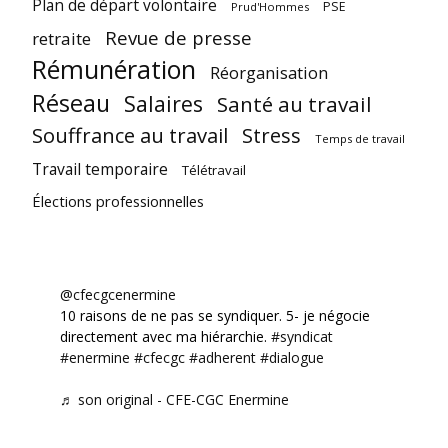
Plan de départ volontaire
PSE
Prud'Hommes
Revue de presse
retraite
Rémunération
Réorganisation
Réseau
Salaires
Santé au travail
Souffrance au travail
Stress
Temps de travail
Travail temporaire
Télétravail
Élections professionnelles
@cfecgcenermine
10 raisons de ne pas se syndiquer. 5- je négocie
directement avec ma hiérarchie.
#syndicat
#enermine
#cfecgc
#adherent
#dialogue
♬ son original - CFE-CGC Enermine