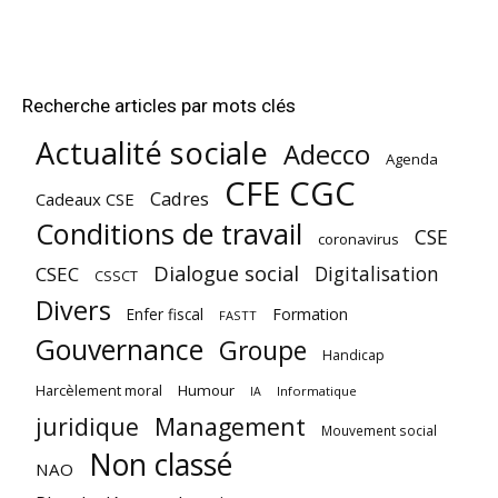
Recherche articles par mots clés
Actualité sociale
Adecco
Agenda
CFE CGC
Cadres
Cadeaux CSE
Conditions de travail
CSE
coronavirus
Dialogue social
Digitalisation
CSEC
CSSCT
Divers
Enfer fiscal
Formation
FASTT
Gouvernance
Groupe
Handicap
Harcèlement moral
Humour
Informatique
IA
juridique
Management
Mouvement social
Non classé
NAO