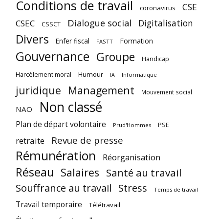
Conditions de travail
CSE
coronavirus
Dialogue social
Digitalisation
CSEC
CSSCT
Divers
Enfer fiscal
Formation
FASTT
Gouvernance
Groupe
Handicap
Harcèlement moral
Humour
Informatique
IA
juridique
Management
Mouvement social
Non classé
NAO
Plan de départ volontaire
PSE
Prud'Hommes
Revue de presse
retraite
Rémunération
Réorganisation
Réseau
Salaires
Santé au travail
Souffrance au travail
Stress
Temps de travail
Travail temporaire
Télétravail