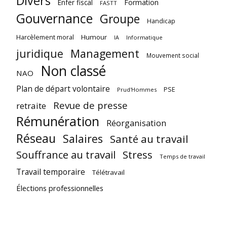
Divers
Enfer fiscal
Formation
FASTT
Gouvernance
Groupe
Handicap
Harcèlement moral
Humour
Informatique
IA
juridique
Management
Mouvement social
Non classé
NAO
Plan de départ volontaire
PSE
Prud'Hommes
Revue de presse
retraite
Rémunération
Réorganisation
Réseau
Salaires
Santé au travail
Souffrance au travail
Stress
Temps de travail
Travail temporaire
Télétravail
Élections professionnelles