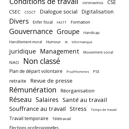
Conditions de travail
CSE
coronavirus
Dialogue social
Digitalisation
CSEC
CSSCT
Divers
Enfer fiscal
Formation
FASTT
Gouvernance
Groupe
Handicap
Harcèlement moral
Humour
Informatique
IA
juridique
Management
Mouvement social
Non classé
NAO
Plan de départ volontaire
PSE
Prud'Hommes
Revue de presse
retraite
Rémunération
Réorganisation
Réseau
Salaires
Santé au travail
Souffrance au travail
Stress
Temps de travail
Travail temporaire
Télétravail
Élections professionnelles