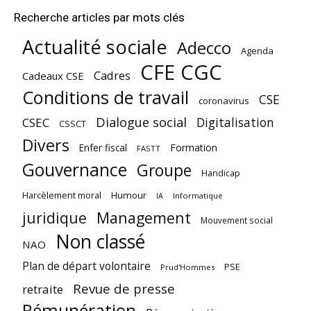
Recherche articles par mots clés
Actualité sociale
Adecco
Agenda
CFE CGC
Cadres
Cadeaux CSE
Conditions de travail
CSE
coronavirus
Dialogue social
Digitalisation
CSEC
CSSCT
Divers
Enfer fiscal
Formation
FASTT
Gouvernance
Groupe
Handicap
Harcèlement moral
Humour
Informatique
IA
juridique
Management
Mouvement social
Non classé
NAO
Plan de départ volontaire
PSE
Prud'Hommes
Revue de presse
retraite
Rémunération