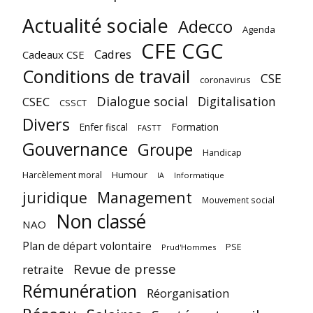
Actualité sociale
Adecco
Agenda
CFE CGC
Cadres
Cadeaux CSE
Conditions de travail
CSE
coronavirus
Dialogue social
Digitalisation
CSEC
CSSCT
Divers
Enfer fiscal
Formation
FASTT
Gouvernance
Groupe
Handicap
Harcèlement moral
Humour
Informatique
IA
juridique
Management
Mouvement social
Non classé
NAO
Plan de départ volontaire
PSE
Prud'Hommes
Revue de presse
retraite
Rémunération
Réorganisation