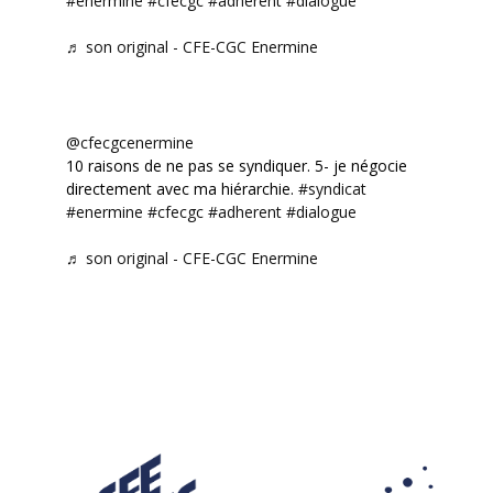
#enermine
#cfecgc
#adherent
#dialogue
♬ son original - CFE-CGC Enermine
@cfecgcenermine
10 raisons de ne pas se syndiquer. 5- je négocie
directement avec ma hiérarchie.
#syndicat
#enermine
#cfecgc
#adherent
#dialogue
♬ son original - CFE-CGC Enermine