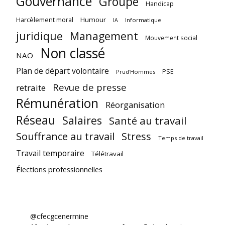
Gouvernance
Groupe
Handicap
Harcèlement moral
Humour
Informatique
IA
juridique
Management
Mouvement social
Non classé
NAO
Plan de départ volontaire
PSE
Prud'Hommes
Revue de presse
retraite
Rémunération
Réorganisation
Réseau
Salaires
Santé au travail
Souffrance au travail
Stress
Temps de travail
Travail temporaire
Télétravail
Élections professionnelles
@cfecgcenermine