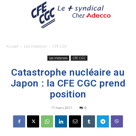
Accueil
Les instances
CFE CGC
Les instances
CFE CGC
Catastrophe nucléaire au
Japon : la CFE CGC prend
position
17 mars 2011
0