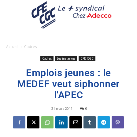
Accueil
Cadres
Cadres
Les instances
CFE CGC
Emplois jeunes : le
MEDEF veut siphonner
l’APEC
31 mars 2011
0