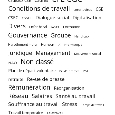
Cadres
Cadeaux CSE
Conditions de travail
CSE
coronavirus
Dialogue social
Digitalisation
CSEC
CSSCT
Divers
Enfer fiscal
Formation
FASTT
Gouvernance
Groupe
Handicap
Harcèlement moral
Humour
Informatique
IA
juridique
Management
Mouvement social
Non classé
NAO
Plan de départ volontaire
PSE
Prud'Hommes
Revue de presse
retraite
Rémunération
Réorganisation
Réseau
Salaires
Santé au travail
Souffrance au travail
Stress
Temps de travail
Travail temporaire
Télétravail