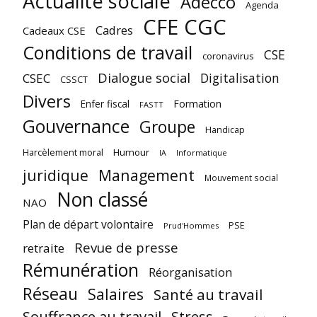
Actualité sociale
Adecco
Agenda
CFE CGC
Cadres
Cadeaux CSE
Conditions de travail
CSE
coronavirus
Dialogue social
Digitalisation
CSEC
CSSCT
Divers
Enfer fiscal
Formation
FASTT
Gouvernance
Groupe
Handicap
Harcèlement moral
Humour
Informatique
IA
juridique
Management
Mouvement social
Non classé
NAO
Plan de départ volontaire
PSE
Prud'Hommes
Revue de presse
retraite
Rémunération
Réorganisation
Réseau
Salaires
Santé au travail
Souffrance au travail
Stress