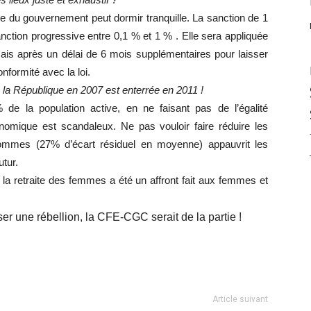
 lieux juste et exhaustif ?
e du gouvernement peut dormir tranquille. La sanction de 1
nction progressive entre 0,1 % et 1 % . Elle sera appliquée
 mais après un délai de 6 mois supplémentaires pour laisser
nformité avec la loi.
de la République en 2007 est enterrée en 2011 !
de la population active, en ne faisant pas de l’égalité
conomique est scandaleux. Ne pas vouloir faire réduire les
hommes (27% d’écart résiduel en moyenne) appauvrit les
utur.
sur la retraite des femmes a été un affront fait aux femmes et
iser une rébellion, la CFE-CGC serait de la partie !
Article suivant