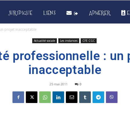
JURIDIQUE
LIENS
ADHERER
E
 un projet inacceptable
Actualité sociale
Les instances
CFE CGC
té professionnelle : un 
inacceptable
25 mai 2011
0