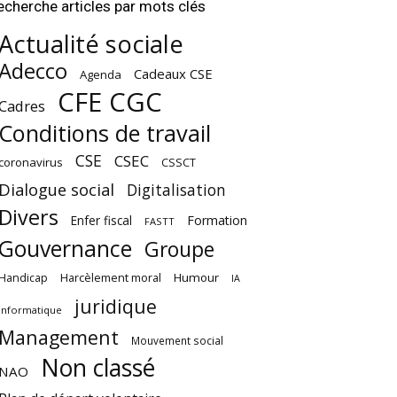
echerche articles par mots clés
Actualité sociale
Adecco
Cadeaux CSE
Agenda
CFE CGC
Cadres
Conditions de travail
CSE
CSEC
coronavirus
CSSCT
Dialogue social
Digitalisation
Divers
Enfer fiscal
Formation
FASTT
Gouvernance
Groupe
Harcèlement moral
Humour
Handicap
IA
juridique
Informatique
Management
Mouvement social
Non classé
NAO