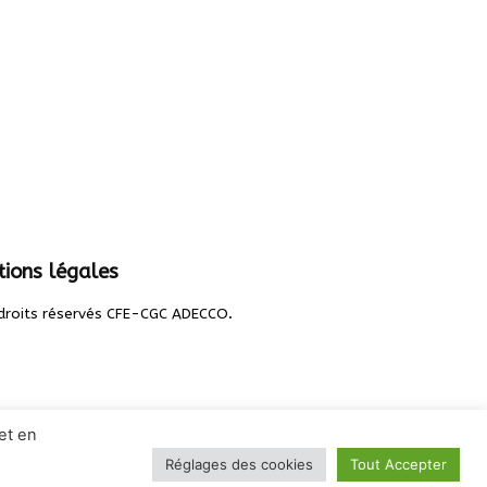
ions légales
.
droits réservés CFE-CGC ADECCO
et en
Réglages des cookies
Tout Accepter