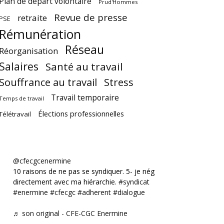
Plan de départ volontaire
Prud'Hommes
Revue de presse
retraite
PSE
Rémunération
Réseau
Réorganisation
Salaires
Santé au travail
Souffrance au travail
Stress
Travail temporaire
Temps de travail
Élections professionnelles
Télétravail
@cfecgcenermine
10 raisons de ne pas se syndiquer. 5- je négocie
directement avec ma hiérarchie.
#syndicat
#enermine
#cfecgc
#adherent
#dialogue
♬ son original - CFE-CGC Enermine