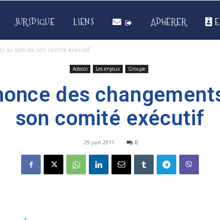
JURIDIQUE
LIENS
ADHERER
E
 au sein de son comité exécutif
Adecco
Les enjeux
Groupe
once des changements
son comité exécutif
29 juin 2011
0