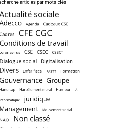
echerche articles par mots clés
Actualité sociale
Adecco
Cadeaux CSE
Agenda
CFE CGC
Cadres
Conditions de travail
CSE
CSEC
coronavirus
CSSCT
Dialogue social
Digitalisation
Divers
Enfer fiscal
Formation
FASTT
Gouvernance
Groupe
Harcèlement moral
Humour
Handicap
IA
juridique
Informatique
Management
Mouvement social
Non classé
NAO