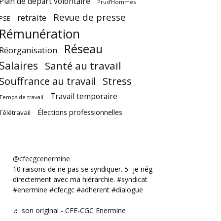
Plan de départ volontaire
Prud'Hommes
Revue de presse
retraite
PSE
Rémunération
Réseau
Réorganisation
Salaires
Santé au travail
Souffrance au travail
Stress
Travail temporaire
Temps de travail
Élections professionnelles
Télétravail
@cfecgcenermine
10 raisons de ne pas se syndiquer. 5- je négocie
directement avec ma hiérarchie.
#syndicat
#enermine
#cfecgc
#adherent
#dialogue
♬ son original - CFE-CGC Enermine