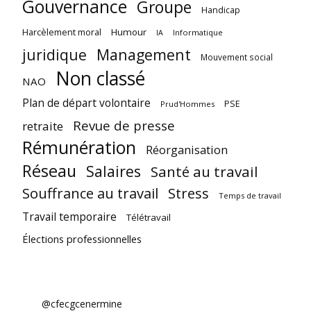
Gouvernance
Groupe
Handicap
Harcèlement moral
Humour
Informatique
IA
juridique
Management
Mouvement social
Non classé
NAO
Plan de départ volontaire
PSE
Prud'Hommes
Revue de presse
retraite
Rémunération
Réorganisation
Réseau
Salaires
Santé au travail
Souffrance au travail
Stress
Temps de travail
Travail temporaire
Télétravail
Élections professionnelles
@cfecgcenermine