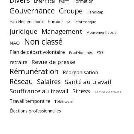
Enfer fiscal
Formation
FASTT
Gouvernance
Groupe
Handicap
Harcèlement moral
Humour
Informatique
IA
juridique
Management
Mouvement social
Non classé
NAO
Plan de départ volontaire
PSE
Prud'Hommes
Revue de presse
retraite
Rémunération
Réorganisation
Réseau
Salaires
Santé au travail
Souffrance au travail
Stress
Temps de travail
Travail temporaire
Télétravail
Élections professionnelles