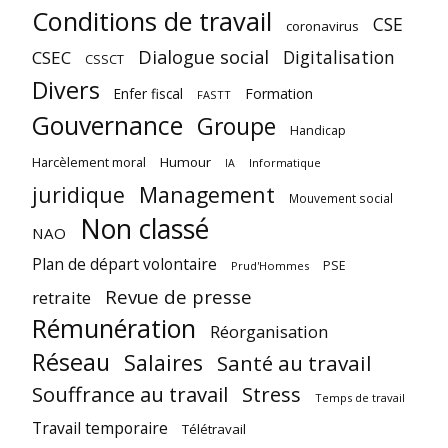
Conditions de travail
CSE
coronavirus
Dialogue social
Digitalisation
CSEC
CSSCT
Divers
Enfer fiscal
Formation
FASTT
Gouvernance
Groupe
Handicap
Harcèlement moral
Humour
Informatique
IA
juridique
Management
Mouvement social
Non classé
NAO
Plan de départ volontaire
PSE
Prud'Hommes
Revue de presse
retraite
Rémunération
Réorganisation
Réseau
Salaires
Santé au travail
Souffrance au travail
Stress
Temps de travail
Travail temporaire
Télétravail