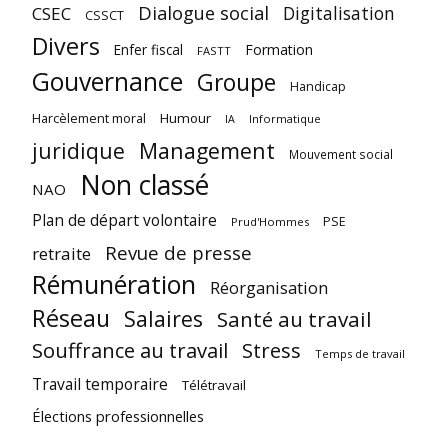
Dialogue social
Digitalisation
CSEC
CSSCT
Divers
Enfer fiscal
Formation
FASTT
Gouvernance
Groupe
Handicap
Harcèlement moral
Humour
Informatique
IA
juridique
Management
Mouvement social
Non classé
NAO
Plan de départ volontaire
PSE
Prud'Hommes
Revue de presse
retraite
Rémunération
Réorganisation
Réseau
Salaires
Santé au travail
Souffrance au travail
Stress
Temps de travail
Travail temporaire
Télétravail
Élections professionnelles