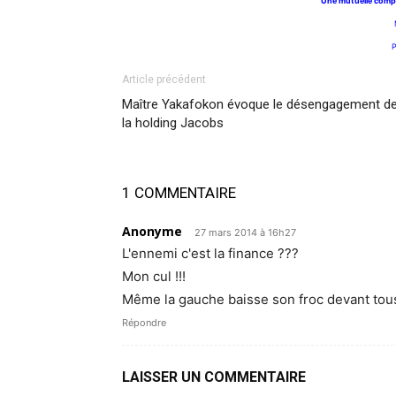
Une mutuelle comp
P
Article précédent
Maître Yakafokon évoque le désengagement d
la holding Jacobs
1 COMMENTAIRE
Anonyme
27 mars 2014 à 16h27
L'ennemi c'est la finance ???
Mon cul !!!
Même la gauche baisse son froc devant to
Répondre
LAISSER UN COMMENTAIRE