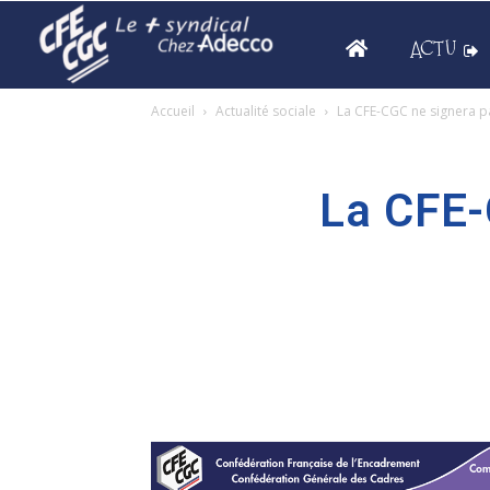
ACTU
Accueil
Actualité sociale
La CFE-CGC ne signera pa
La CFE-