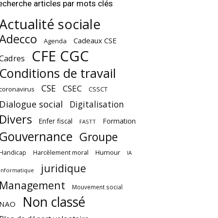
echerche articles par mots clés
Actualité sociale
Adecco
Cadeaux CSE
Agenda
CFE CGC
Cadres
Conditions de travail
CSE
CSEC
coronavirus
CSSCT
Dialogue social
Digitalisation
Divers
Enfer fiscal
Formation
FASTT
Gouvernance
Groupe
Harcèlement moral
Humour
Handicap
IA
juridique
Informatique
Management
Mouvement social
Non classé
NAO