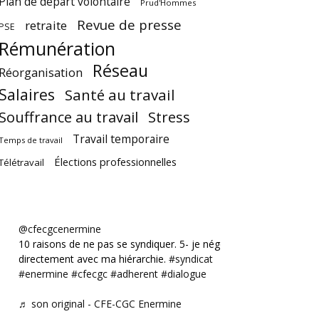
Plan de départ volontaire
Prud'Hommes
Revue de presse
retraite
PSE
Rémunération
Réseau
Réorganisation
Salaires
Santé au travail
Souffrance au travail
Stress
Travail temporaire
Temps de travail
Élections professionnelles
Télétravail
@cfecgcenermine
10 raisons de ne pas se syndiquer. 5- je négocie
directement avec ma hiérarchie.
#syndicat
#enermine
#cfecgc
#adherent
#dialogue
♬ son original - CFE-CGC Enermine