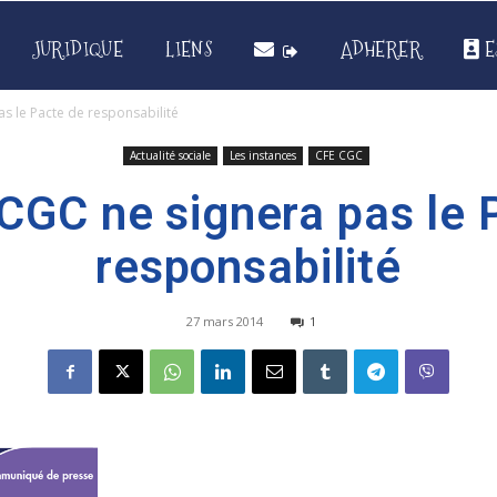
JURIDIQUE
LIENS
ADHERER
E
s le Pacte de responsabilité
Actualité sociale
Les instances
CFE CGC
CGC ne signera pas le 
responsabilité
27 mars 2014
1