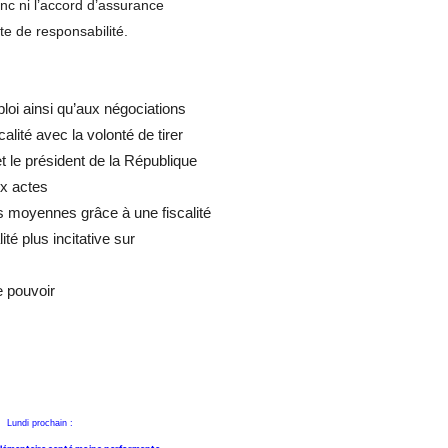
c ni l’accord d’assurance
e de responsabilité.
oi ainsi qu’aux négociations
lité avec la volonté de tirer
t le président de la République
ux actes
s moyennes grâce à une fiscalité
té plus incitative sur
e pouvoir
Lundi prochain :