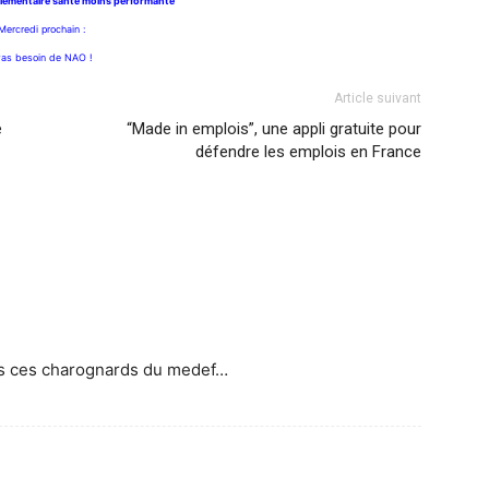
lémentaire santé moins performante
Mercredi prochain :
as besoin de NAO !
Article suivant
e
“Made in emplois”, une appli gratuite pour
défendre les emplois en France
us ces charognards du medef…