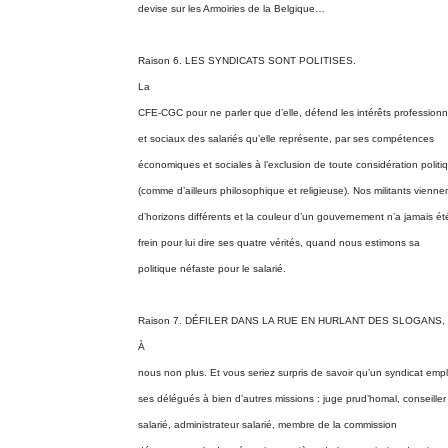
devise sur les Armoiries de la Belgique…
Raison 6. LES SYNDICATS SONT POLITISES.
La
CFE-CGC pour ne parler que d’elle, défend les intérêts professionn
et sociaux des salariés qu’elle représente, par ses compétences
économiques et sociales à l’exclusion de toute considération politi
(comme d’ailleurs philosophique et religieuse). Nos militants vienne
d’horizons différents et la couleur d’un gouvernement n’a jamais ét
frein pour lui dire ses quatre vérités, quand nous estimons sa
politique néfaste pour le salarié.
Raison 7. DÉFILER DANS LA RUE EN HURLANT DES SLOGANS, 
À
nous non plus. Et vous seriez surpris de savoir qu’un syndicat emp
ses délégués à bien d’autres missions : juge prud’homal, conseiller
salarié, administrateur salarié, membre de la commission