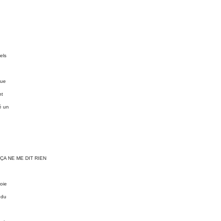
els
que
nt
é un
ÇA NE ME DIT RIEN
loie
 du