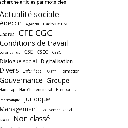
echerche articles par mots clés
Actualité sociale
Adecco
Cadeaux CSE
Agenda
CFE CGC
Cadres
Conditions de travail
CSE
CSEC
coronavirus
CSSCT
Dialogue social
Digitalisation
Divers
Enfer fiscal
Formation
FASTT
Gouvernance
Groupe
Harcèlement moral
Humour
Handicap
IA
juridique
Informatique
Management
Mouvement social
Non classé
NAO