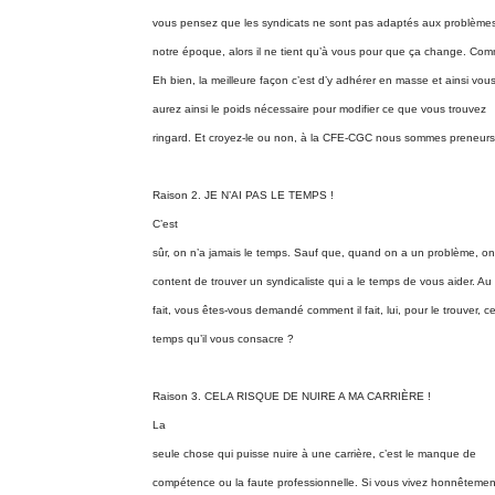
vous pensez que les syndicats ne sont pas adaptés aux problème
notre époque, alors il ne tient qu’à vous pour que ça change. Co
Eh bien, la meilleure façon c’est d’y adhérer en masse et ainsi vou
aurez ainsi le poids nécessaire pour modifier ce que vous trouvez
ringard. Et croyez-le ou non, à la CFE-CGC nous sommes preneurs
Raison 2. JE N’AI PAS LE TEMPS !
C’est
sûr, on n’a jamais le temps. Sauf que, quand on a un problème, on
content de trouver un syndicaliste qui a le temps de vous aider. Au
fait, vous êtes-vous demandé comment il fait, lui, pour le trouver, c
temps qu’il vous consacre ?
Raison 3. CELA RISQUE DE NUIRE A MA CARRIÈRE !
La
seule chose qui puisse nuire à une carrière, c’est le manque de
compétence ou la faute professionnelle. Si vous vivez honnêtemen