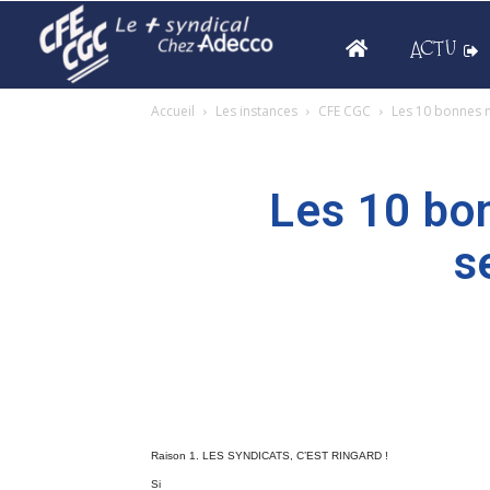
ACTU
Accueil
Les instances
CFE CGC
Les 10 bonnes m
Les 10 bo
s
Raison 1. LES SYNDICATS, C’EST RINGARD !
Si