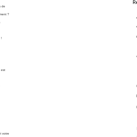
R
s de
mment ?
s
 !
 est
e
t votre