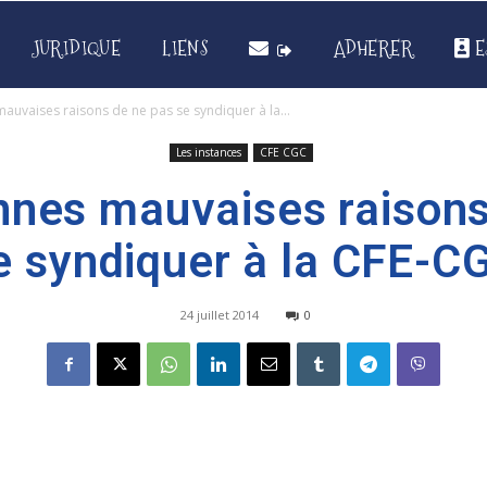
JURIDIQUE
LIENS
ADHERER
E
auvaises raisons de ne pas se syndiquer à la...
Les instances
CFE CGC
nnes mauvaises raisons
e syndiquer à la CFE-C
24 juillet 2014
0