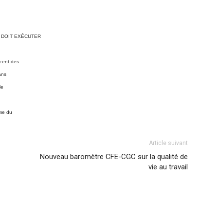
E DOIT EXÉCUTER
cent des
ans
le
ême du
Article suivant
Nouveau baromètre CFE-CGC sur la qualité de
vie au travail