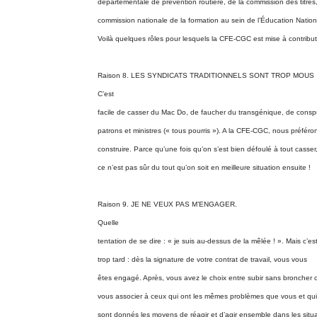
départementale de prévention routière, de la commission des titres
commission nationale de la formation au sein de l’Éducation Nati
Voilà quelques rôles pour lesquels la CFE-CGC est mise à contribut
Raison 8. LES SYNDICATS TRADITIONNELS SONT TROP MOUS
C’est
facile de casser du Mac Do, de faucher du transgénique, de consp
patrons et ministres (« tous pourris »). A la CFE-CGC, nous préféro
construire. Parce qu’une fois qu’on s’est bien défoulé à tout casser
ce n’est pas sûr du tout qu’on soit en meilleure situation ensuite !
Raison 9. JE NE VEUX PAS M’ENGAGER.
Quelle
tentation de se dire : « je suis au-dessus de la mêlée ! ». Mais c’es
trop tard : dès la signature de votre contrat de travail, vous vous
êtes engagé. Après, vous avez le choix entre subir sans broncher 
vous associer à ceux qui ont les mêmes problèmes que vous et qui
sont donnés les moyens de réagir et d’agir ensemble dans les situ