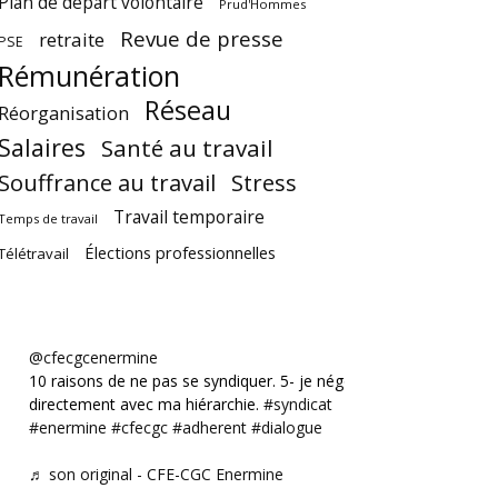
Plan de départ volontaire
Prud'Hommes
Revue de presse
retraite
PSE
Rémunération
Réseau
Réorganisation
Salaires
Santé au travail
Souffrance au travail
Stress
Travail temporaire
Temps de travail
Élections professionnelles
Télétravail
@cfecgcenermine
10 raisons de ne pas se syndiquer. 5- je négocie
directement avec ma hiérarchie.
#syndicat
#enermine
#cfecgc
#adherent
#dialogue
♬ son original - CFE-CGC Enermine