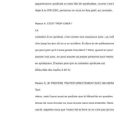
appartenance syndicale et votre rôle de syndicaliste, comme c’est l
règle à la CFE-CGC, personne ne vous en fera grief, au contraire.
Raison 4. C’EST TROP CHER !
La
cotisation à un syndicat, c’est comme une assurance auto : ça coû
cher jusqu’au jour où on a un accident. Et dans la vie professionnel
qui peut jurer qu’il n’aura jamais d’accident ? Alors, quand on peut
assurer une auto, on peut assurer sa propre personne pour moins
se syndiquant. D’autant plus que la cotisation syndicale est
déductible des impôts à 66 %.
Raison 5. JE PREFERE TRAITER DIRECTEMENT AVEC MA HIER
Tant
mieux, mais il peut aussi se produire que la hiérarchie en question
refuse de vous écouter ou vous écoute sans vous entendre. Dans
cas-là, rappelez-vous que l’union fait la force et ce n’est pas qu’un