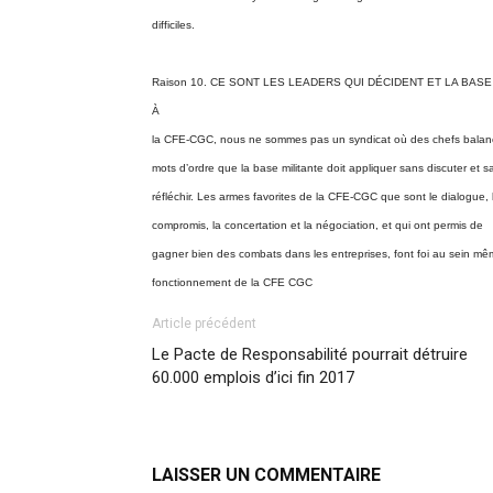
difficiles.
Raison 10. CE SONT LES LEADERS QUI DÉCIDENT ET LA BAS
À
la CFE-CGC, nous ne sommes pas un syndicat où des chefs balan
mots d’ordre que la base militante doit appliquer sans discuter et s
réfléchir. Les armes favorites de la CFE-CGC que sont le dialogue, 
compromis, la concertation et la négociation, et qui ont permis de
gagner bien des combats dans les entreprises, font foi au sein m
fonctionnement de la CFE CGC
Article précédent
Le Pacte de Responsabilité pourrait détruire
60.000 emplois d’ici fin 2017
LAISSER UN COMMENTAIRE