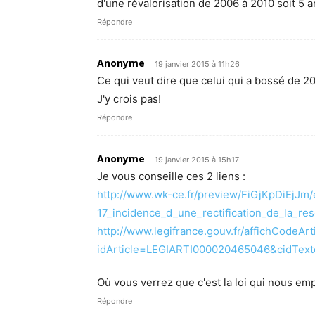
d'une révalorisation de 2006 à 2010 soit 
Répondre
Anonyme
19 janvier 2015 à 11h26
Ce qui veut dire que celui qui a bossé de 200
J'y crois pas!
Répondre
Anonyme
19 janvier 2015 à 15h17
Je vous conseille ces 2 liens :
http://www.wk-ce.fr/preview/FiGjKpDiEjJm/
17_incidence_d_une_rectification_de_la_re
http://www.legifrance.gouv.fr/affichCodeArt
idArticle=LEGIARTI000020465046&cidTe
Où vous verrez que c'est la loi qui nous em
Répondre