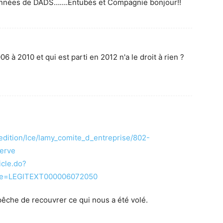
5 années de DADS…….Entubés et Compagnie bonjour!!
6 à 2010 et qui est parti en 2012 n'a le droit à rien ?
edition/lce/lamy_comite_d_entreprise/802-
serve
icle.do?
xte=LEGITEXT000006072050
pêche de recouvrer ce qui nous a été volé.