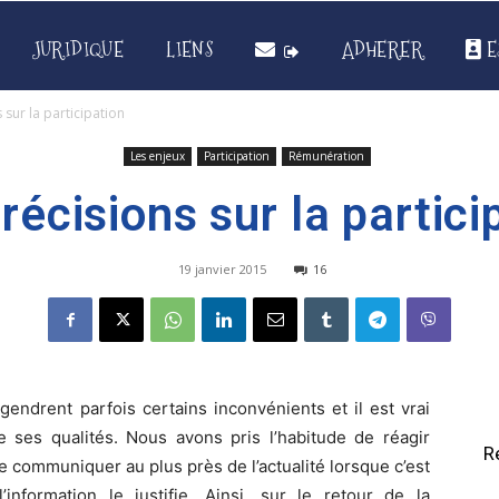
JURIDIQUE
LIENS
ADHERER
E
 sur la participation
Les enjeux
Participation
Rémunération
récisions sur la partici
19 janvier 2015
16
endrent parfois certains inconvénients et il est vrai
e ses qualités. Nous avons pris l’habitude de réagir
R
 communiquer au plus près de l’actualité lorsque c’est
information le justifie. Ainsi, sur le retour de la