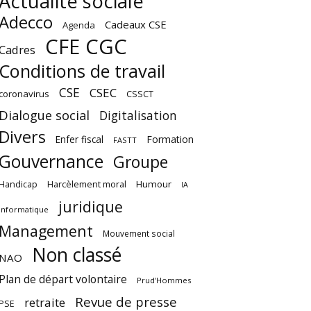
Actualité sociale
Adecco
Cadeaux CSE
Agenda
CFE CGC
Cadres
Conditions de travail
CSE
CSEC
coronavirus
CSSCT
Dialogue social
Digitalisation
Divers
Enfer fiscal
Formation
FASTT
Gouvernance
Groupe
Harcèlement moral
Humour
Handicap
IA
juridique
Informatique
Management
Mouvement social
Non classé
NAO
Plan de départ volontaire
Prud'Hommes
Revue de presse
retraite
PSE