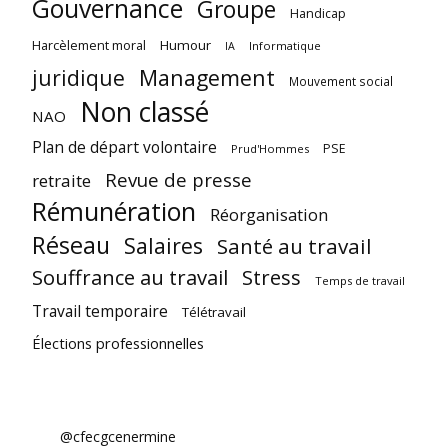
Gouvernance
Groupe
Handicap
Harcèlement moral
Humour
Informatique
IA
juridique
Management
Mouvement social
Non classé
NAO
Plan de départ volontaire
PSE
Prud'Hommes
Revue de presse
retraite
Rémunération
Réorganisation
Réseau
Salaires
Santé au travail
Souffrance au travail
Stress
Temps de travail
Travail temporaire
Télétravail
Élections professionnelles
@cfecgcenermine