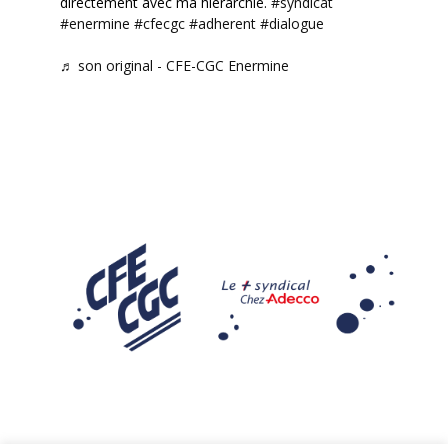
directement avec ma hiérarchie.
#syndicat
#enermine
#cfecgc
#adherent
#dialogue
♬ son original - CFE-CGC Enermine