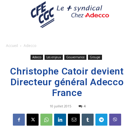
Accueil
Adecco
Adecco
Les enjeux
Gouvernance
Groupe
Christophe Catoir devient
Directeur général Adecco
France
10 juillet 2015
4