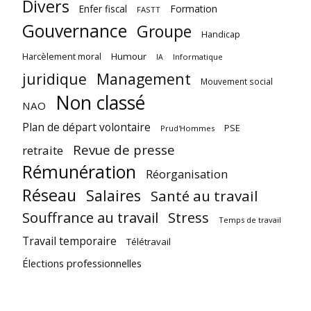
Divers
Enfer fiscal
Formation
FASTT
Gouvernance
Groupe
Handicap
Harcèlement moral
Humour
Informatique
IA
juridique
Management
Mouvement social
Non classé
NAO
Plan de départ volontaire
PSE
Prud'Hommes
Revue de presse
retraite
Rémunération
Réorganisation
Réseau
Salaires
Santé au travail
Souffrance au travail
Stress
Temps de travail
Travail temporaire
Télétravail
Élections professionnelles