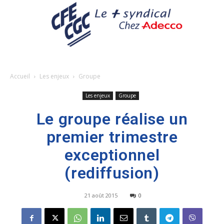
Accueil
Les enjeux
Groupe
Les enjeux
Groupe
Le groupe réalise un
premier trimestre
exceptionnel
(rediffusion)
21 août 2015
0