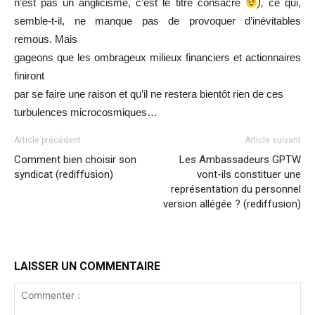
n’est pas un anglicisme, c’est le titre consacré
),
ce qui,
semble-t-il, ne manque pas de provoquer d’inévitables
remous.
Mais
gageons que les ombrageux milieux financiers et actionnaires
finiront
par se faire une raison et qu’il ne restera bientôt rien de ces
turbulences microcosmiques…
Article précédent
Article suivant
Comment bien choisir son
Les Ambassadeurs GPTW
syndicat (rediffusion)
vont-ils constituer une
représentation du personnel
version allégée ? (rediffusion)
LAISSER UN COMMENTAIRE