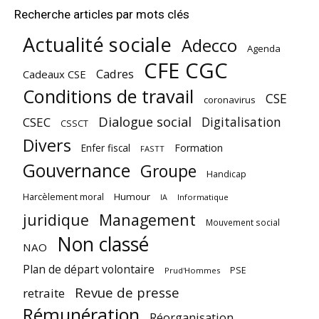
Recherche articles par mots clés
Actualité sociale
Adecco
Agenda
CFE CGC
Cadres
Cadeaux CSE
Conditions de travail
CSE
coronavirus
Dialogue social
Digitalisation
CSEC
CSSCT
Divers
Enfer fiscal
Formation
FASTT
Gouvernance
Groupe
Handicap
Harcèlement moral
Humour
Informatique
IA
juridique
Management
Mouvement social
Non classé
NAO
Plan de départ volontaire
PSE
Prud'Hommes
Revue de presse
retraite
Rémunération
Réorganisation