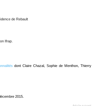
sidence de Rebault
on Ifrap.
nnalités
dont Claire Chazal, Sophie de Menthon, Thierry
 décembre 2015.
Article suivant