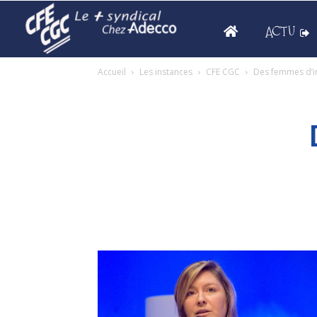
ACTU
Accueil
Les instances
CFE CGC
Des femmes d’i