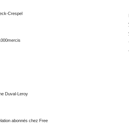
Beck-Crespel
 1000mercis
ne Duval-Leroy
relation abonnés chez Free