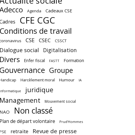
Actualité sociale
Adecco
Cadeaux CSE
Agenda
CFE CGC
Cadres
Conditions de travail
CSE
CSEC
coronavirus
CSSCT
Dialogue social
Digitalisation
Divers
Enfer fiscal
Formation
FASTT
Gouvernance
Groupe
Harcèlement moral
Humour
Handicap
IA
juridique
Informatique
Management
Mouvement social
Non classé
NAO
Plan de départ volontaire
Prud'Hommes
Revue de presse
retraite
PSE