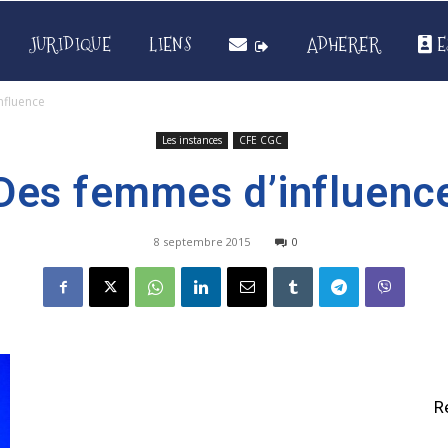
JURIDIQUE
LIENS
ADHERER
E
nfluence
Les instances
CFE CGC
Des femmes d’influenc
8 septembre 2015
0
R