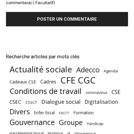
commenterai.( Facultatif)
Recherche articles par mots clés
Actualité sociale
Adecco
Agenda
CFE CGC
Cadres
Cadeaux CSE
Conditions de travail
CSE
coronavirus
Dialogue social
Digitalisation
CSEC
CSSCT
Divers
Enfer fiscal
Formation
FASTT
Gouvernance
Groupe
Handicap
Harcèlement moral
Humour
Informatique
IA