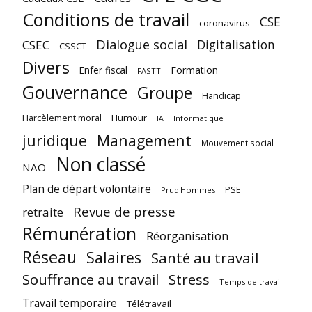
Conditions de travail
CSE
coronavirus
Dialogue social
Digitalisation
CSEC
CSSCT
Divers
Enfer fiscal
Formation
FASTT
Gouvernance
Groupe
Handicap
Harcèlement moral
Humour
Informatique
IA
juridique
Management
Mouvement social
Non classé
NAO
Plan de départ volontaire
PSE
Prud'Hommes
Revue de presse
retraite
Rémunération
Réorganisation
Réseau
Salaires
Santé au travail
Souffrance au travail
Stress
Temps de travail
Travail temporaire
Télétravail