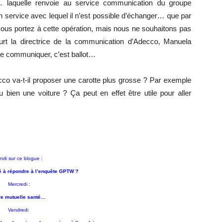
… laquelle renvoie au service communication du groupe
 service avec lequel il n’est possible d’échanger… que par
vous portez à cette opération, mais nous ne souhaitons pas
court la directrice de la communication d’Adecco, Manuela
de communiquer, c’est ballot…
ecco va-t-il proposer une carotte plus grosse ? Par exemple
en une voiture ? Ça peut en effet être utile pour aller
ndi sur ce blogue :
 à répondre à l’enquête GPT
W
?
Mer
credi :
re mutuelle santé…
Vendredi