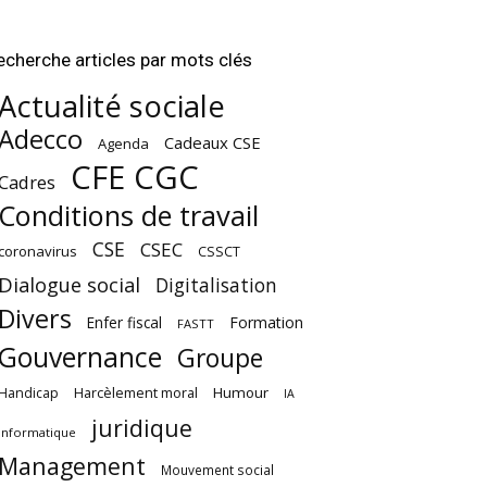
echerche articles par mots clés
Actualité sociale
Adecco
Cadeaux CSE
Agenda
CFE CGC
Cadres
Conditions de travail
CSE
CSEC
coronavirus
CSSCT
Dialogue social
Digitalisation
Divers
Enfer fiscal
Formation
FASTT
Gouvernance
Groupe
Harcèlement moral
Humour
Handicap
IA
juridique
Informatique
Management
Mouvement social