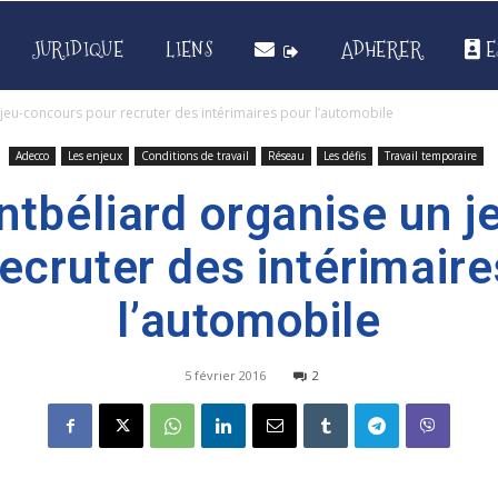
JURIDIQUE
LIENS
ADHERER
E
eu-concours pour recruter des intérimaires pour l’automobile
Adecco
Les enjeux
Conditions de travail
Réseau
Les défis
Travail temporaire
tbéliard organise un j
recruter des intérimaire
l’automobile
5 février 2016
2