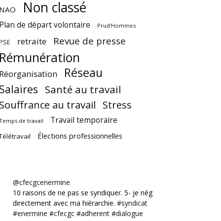
Non classé
NAO
Plan de départ volontaire
Prud'Hommes
Revue de presse
retraite
PSE
Rémunération
Réseau
Réorganisation
Salaires
Santé au travail
Souffrance au travail
Stress
Travail temporaire
Temps de travail
Élections professionnelles
Télétravail
@cfecgcenermine
10 raisons de ne pas se syndiquer. 5- je négocie
directement avec ma hiérarchie.
#syndicat
#enermine
#cfecgc
#adherent
#dialogue