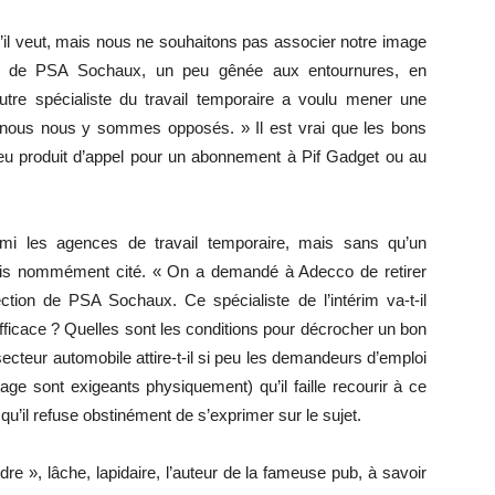
il veut, mais nous ne souhaitons pas associer notre image
on de PSA Sochaux, un peu gênée aux entournures, en
tre spécialiste du travail temporaire a voulu mener une
is nous nous y sommes opposés. » Il est vrai que les bons
peu produit d’appel pour un abonnement à Pif Gadget ou au
mi les agences de travail temporaire, mais sans qu’un
mais nommément cité. « On a demandé à Adecco de retirer
ection de PSA Sochaux. Ce spécialiste de l’intérim va-t-il
fficace ? Quelles sont les conditions pour décrocher un bon
ecteur automobile attire-t-il si peu les demandeurs d’emploi
ge sont exigeants physiquement) qu’il faille recourir à ce
u’il refuse obstinément de s’exprimer sur le sujet.
 », lâche, lapidaire, l’auteur de la fameuse pub, à savoir