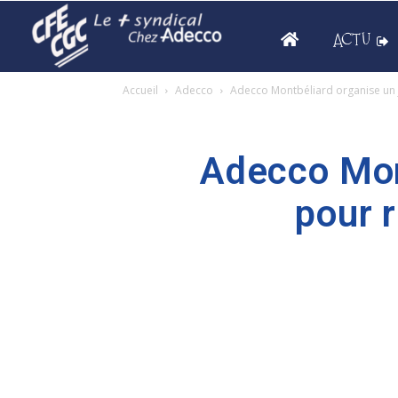
ACTU
Accueil
Adecco
Adecco Montbéliard organise un j
Adecco Mon
pour 