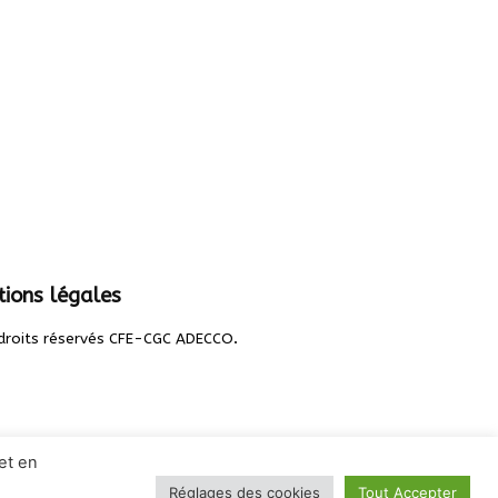
ions légales
.
droits réservés CFE-CGC ADECCO
et en
Réglages des cookies
Tout Accepter