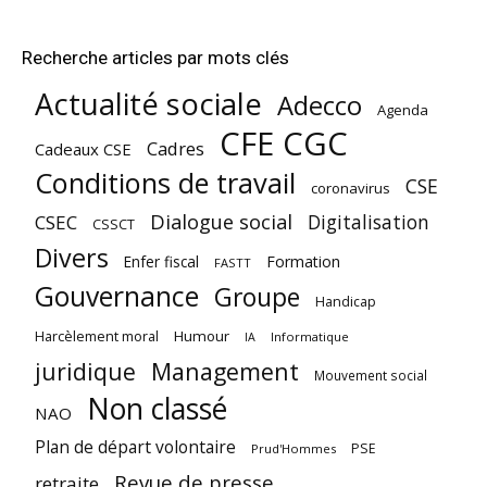
Recherche articles par mots clés
Actualité sociale
Adecco
Agenda
CFE CGC
Cadres
Cadeaux CSE
Conditions de travail
CSE
coronavirus
Dialogue social
Digitalisation
CSEC
CSSCT
Divers
Enfer fiscal
Formation
FASTT
Gouvernance
Groupe
Handicap
Harcèlement moral
Humour
Informatique
IA
juridique
Management
Mouvement social
Non classé
NAO
Plan de départ volontaire
PSE
Prud'Hommes
Revue de presse
retraite