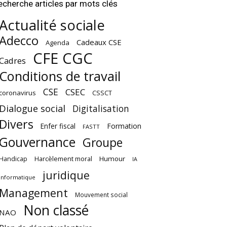
echerche articles par mots clés
Actualité sociale
Adecco
Cadeaux CSE
Agenda
CFE CGC
Cadres
Conditions de travail
CSE
CSEC
coronavirus
CSSCT
Dialogue social
Digitalisation
Divers
Enfer fiscal
Formation
FASTT
Gouvernance
Groupe
Harcèlement moral
Humour
Handicap
IA
juridique
Informatique
Management
Mouvement social
Non classé
NAO