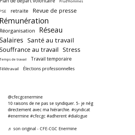
Plan de départ volontaire
Prud'Hommes
Revue de presse
retraite
PSE
Rémunération
Réseau
Réorganisation
Salaires
Santé au travail
Souffrance au travail
Stress
Travail temporaire
Temps de travail
Élections professionnelles
Télétravail
@cfecgcenermine
10 raisons de ne pas se syndiquer. 5- je négocie
directement avec ma hiérarchie.
#syndicat
#enermine
#cfecgc
#adherent
#dialogue
♬ son original - CFE-CGC Enermine