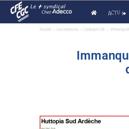
ACTU
Accueil
Les instances
Cadeaux CSE
Immanquable
Immanqua