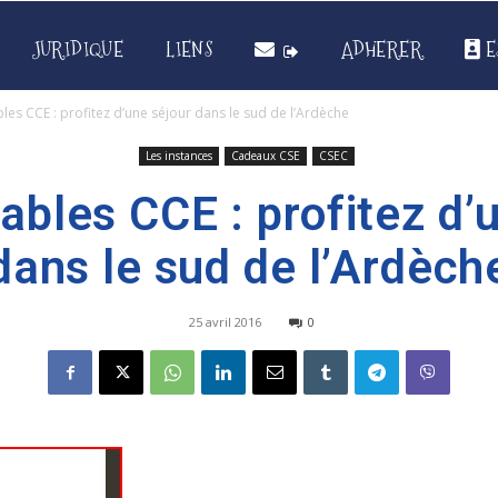
JURIDIQUE
LIENS
ADHERER
E
s CCE : profitez d’une séjour dans le sud de l’Ardèche
Les instances
Cadeaux CSE
CSEC
bles CCE : profitez d’u
dans le sud de l’Ardèch
25 avril 2016
0