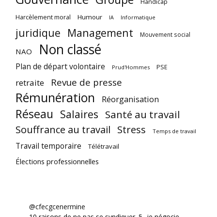
Handicap
Harcèlement moral
Humour
Informatique
IA
juridique
Management
Mouvement social
Non classé
NAO
Plan de départ volontaire
PSE
Prud'Hommes
Revue de presse
retraite
Rémunération
Réorganisation
Réseau
Salaires
Santé au travail
Souffrance au travail
Stress
Temps de travail
Travail temporaire
Télétravail
Élections professionnelles
@cfecgcenermine
10 raisons de ne pas se syndiquer. 5- je négocie