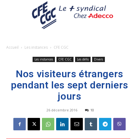
Accueil
Les instances
CFE CGC
Les instances
CFE CGC
Les défis
Divers
Nos visiteurs étrangers
pendant les sept derniers
jours
26 décembre 2016
10