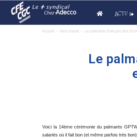
ACTU
Accueil
Non classé
Le palmarès français des 50 m
Le palm
Voici la 14ème cérémonie du palmarès GPTW 
salariés où il fait bon (et même parfois très bon)