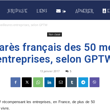
JURIDIQUE
LIENS
ADHERER
E
eilleures entreprises, selon GPTW
Non classé
arès français des 50 me
entreprises, selon GPT
13 janvier 2017
5
récompensant les entreprises, en France, de plus de 50
 vivre.