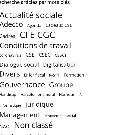
echerche articles par mots clés
Actualité sociale
Adecco
Cadeaux CSE
Agenda
CFE CGC
Cadres
Conditions de travail
CSE
CSEC
coronavirus
CSSCT
Dialogue social
Digitalisation
Divers
Enfer fiscal
Formation
FASTT
Gouvernance
Groupe
Harcèlement moral
Humour
Handicap
IA
juridique
Informatique
Management
Mouvement social
Non classé
NAO