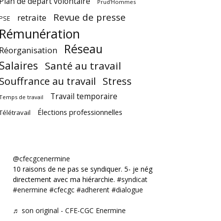
Plan de départ volontaire
Prud'Hommes
Revue de presse
retraite
PSE
Rémunération
Réseau
Réorganisation
Salaires
Santé au travail
Souffrance au travail
Stress
Travail temporaire
Temps de travail
Élections professionnelles
Télétravail
@cfecgcenermine
10 raisons de ne pas se syndiquer. 5- je négocie
directement avec ma hiérarchie.
#syndicat
#enermine
#cfecgc
#adherent
#dialogue
♬ son original - CFE-CGC Enermine