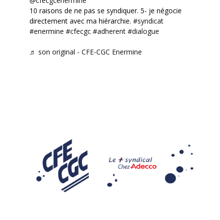
@cfecgcenermine
10 raisons de ne pas se syndiquer. 5- je négocie
directement avec ma hiérarchie.
#syndicat
#enermine
#cfecgc
#adherent
#dialogue
♬ son original - CFE-CGC Enermine