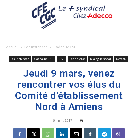
Accueil
Les instances
Cadeaux CSE
Les instances
Cadeaux CSE
CSE
Les enjeux
Dialogue social
Réseau
Jeudi 9 mars, venez
rencontrer vos élus du
Comité d’établissement
Nord à Amiens
6 mars 2017
1