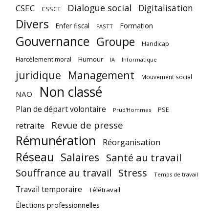
Dialogue social
Digitalisation
CSEC
CSSCT
Divers
Enfer fiscal
Formation
FASTT
Gouvernance
Groupe
Handicap
Harcèlement moral
Humour
Informatique
IA
juridique
Management
Mouvement social
Non classé
NAO
Plan de départ volontaire
PSE
Prud'Hommes
Revue de presse
retraite
Rémunération
Réorganisation
Réseau
Salaires
Santé au travail
Souffrance au travail
Stress
Temps de travail
Travail temporaire
Télétravail
Élections professionnelles