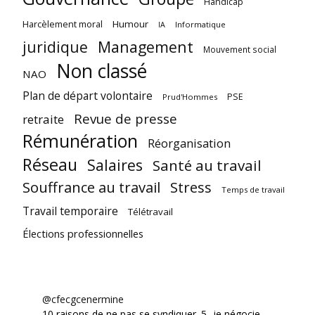
Handicap
Harcèlement moral
Humour
Informatique
IA
juridique
Management
Mouvement social
Non classé
NAO
Plan de départ volontaire
PSE
Prud'Hommes
Revue de presse
retraite
Rémunération
Réorganisation
Réseau
Salaires
Santé au travail
Souffrance au travail
Stress
Temps de travail
Travail temporaire
Télétravail
Élections professionnelles
@cfecgcenermine
10 raisons de ne pas se syndiquer. 5- je négocie