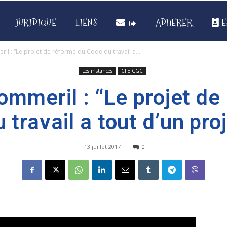
JURIDIQUE
LIENS
ADHERER
E
il : “Le projet de réforme du Code du travail a...
Les instances
CFE CGC
ommeril : “Le projet de
 travail a tout d’un proj
13 juillet 2017
0