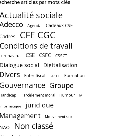
echerche articles par mots clés
Actualité sociale
Adecco
Cadeaux CSE
Agenda
CFE CGC
Cadres
Conditions de travail
CSE
CSEC
coronavirus
CSSCT
Dialogue social
Digitalisation
Divers
Enfer fiscal
Formation
FASTT
Gouvernance
Groupe
Harcèlement moral
Humour
Handicap
IA
juridique
Informatique
Management
Mouvement social
Non classé
NAO