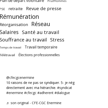
Plan de départ volontaire
Prud'Hommes
Revue de presse
retraite
PSE
Rémunération
Réseau
Réorganisation
Salaires
Santé au travail
Souffrance au travail
Stress
Travail temporaire
Temps de travail
Élections professionnelles
Télétravail
@cfecgcenermine
10 raisons de ne pas se syndiquer. 5- je négocie
directement avec ma hiérarchie.
#syndicat
#enermine
#cfecgc
#adherent
#dialogue
♬ son original - CFE-CGC Enermine