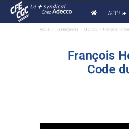
ACTU
Accueil
Les instances
CFE CGC
François Hommer
François H
Code du