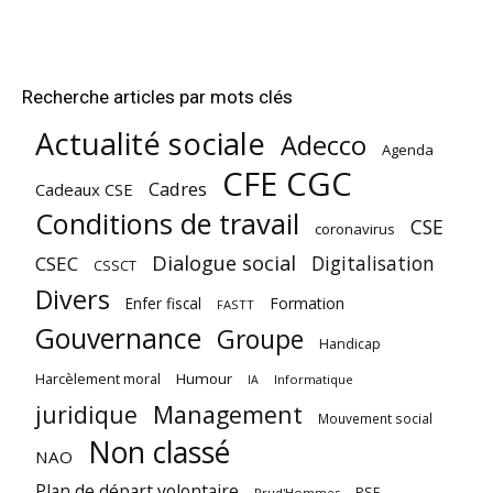
Recherche articles par mots clés
Actualité sociale
Adecco
Agenda
CFE CGC
Cadres
Cadeaux CSE
Conditions de travail
CSE
coronavirus
Dialogue social
Digitalisation
CSEC
CSSCT
Divers
Enfer fiscal
Formation
FASTT
Gouvernance
Groupe
Handicap
Harcèlement moral
Humour
Informatique
IA
juridique
Management
Mouvement social
Non classé
NAO
Plan de départ volontaire
PSE
Prud'Hommes