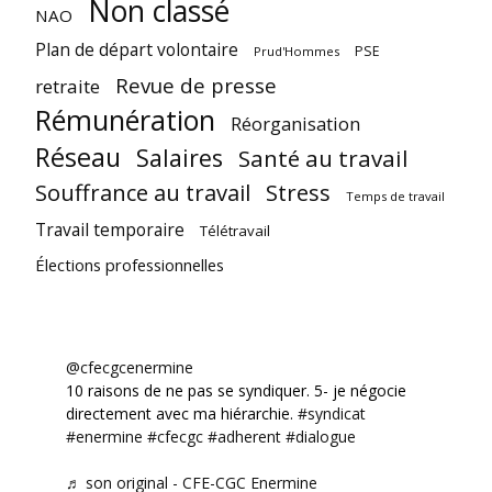
Non classé
NAO
Plan de départ volontaire
PSE
Prud'Hommes
Revue de presse
retraite
Rémunération
Réorganisation
Réseau
Salaires
Santé au travail
Souffrance au travail
Stress
Temps de travail
Travail temporaire
Télétravail
Élections professionnelles
@cfecgcenermine
10 raisons de ne pas se syndiquer. 5- je négocie
directement avec ma hiérarchie.
#syndicat
#enermine
#cfecgc
#adherent
#dialogue
♬ son original - CFE-CGC Enermine