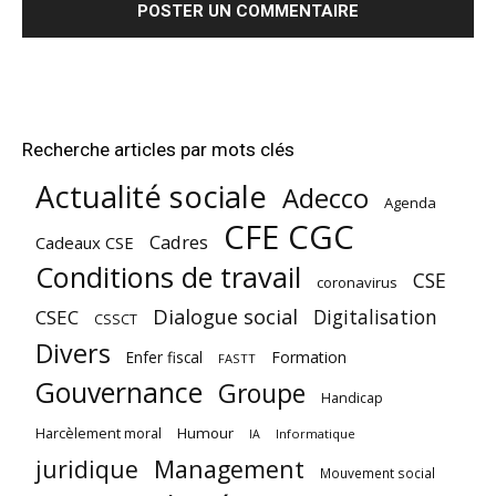
Recherche articles par mots clés
Actualité sociale
Adecco
Agenda
CFE CGC
Cadres
Cadeaux CSE
Conditions de travail
CSE
coronavirus
Dialogue social
Digitalisation
CSEC
CSSCT
Divers
Enfer fiscal
Formation
FASTT
Gouvernance
Groupe
Handicap
Harcèlement moral
Humour
Informatique
IA
juridique
Management
Mouvement social