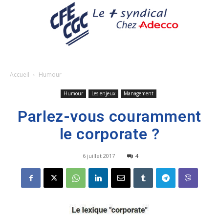
Accueil
Humour
Humour
Les enjeux
Management
Parlez-vous couramment
le corporate ?
6 juillet 2017
4