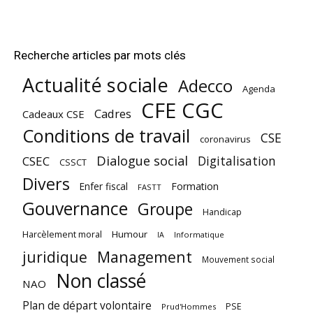
Recherche articles par mots clés
Actualité sociale
Adecco
Agenda
CFE CGC
Cadres
Cadeaux CSE
Conditions de travail
CSE
coronavirus
Dialogue social
Digitalisation
CSEC
CSSCT
Divers
Enfer fiscal
Formation
FASTT
Gouvernance
Groupe
Handicap
Harcèlement moral
Humour
Informatique
IA
juridique
Management
Mouvement social
Non classé
NAO
Plan de départ volontaire
PSE
Prud'Hommes