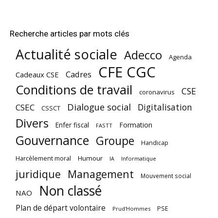
Recherche articles par mots clés
Actualité sociale
Adecco
Agenda
CFE CGC
Cadres
Cadeaux CSE
Conditions de travail
CSE
coronavirus
Dialogue social
Digitalisation
CSEC
CSSCT
Divers
Enfer fiscal
Formation
FASTT
Gouvernance
Groupe
Handicap
Harcèlement moral
Humour
Informatique
IA
juridique
Management
Mouvement social
Non classé
NAO
Plan de départ volontaire
PSE
Prud'Hommes