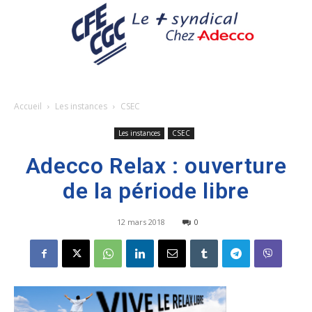
Accueil
Les instances
CSEC
Les instances
CSEC
Adecco Relax : ouverture
de la période libre
12 mars 2018
0