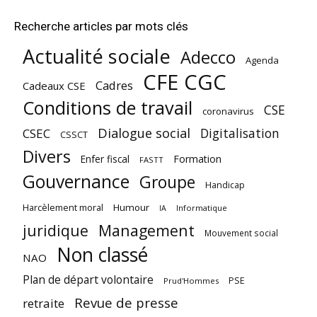
Recherche articles par mots clés
Actualité sociale
Adecco
Agenda
CFE CGC
Cadres
Cadeaux CSE
Conditions de travail
CSE
coronavirus
Dialogue social
Digitalisation
CSEC
CSSCT
Divers
Enfer fiscal
Formation
FASTT
Gouvernance
Groupe
Handicap
Harcèlement moral
Humour
Informatique
IA
juridique
Management
Mouvement social
Non classé
NAO
Plan de départ volontaire
PSE
Prud'Hommes
Revue de presse
retraite