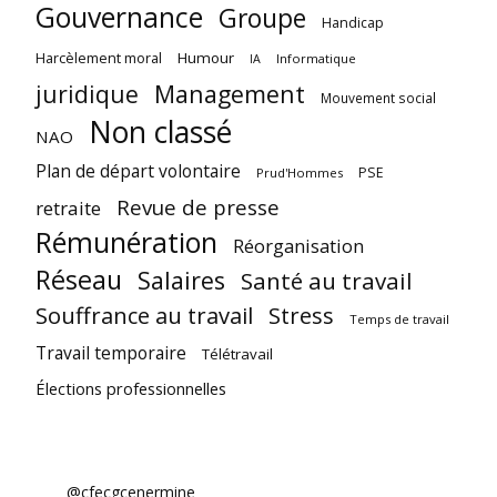
Gouvernance
Groupe
Handicap
Harcèlement moral
Humour
Informatique
IA
juridique
Management
Mouvement social
Non classé
NAO
Plan de départ volontaire
PSE
Prud'Hommes
Revue de presse
retraite
Rémunération
Réorganisation
Réseau
Salaires
Santé au travail
Souffrance au travail
Stress
Temps de travail
Travail temporaire
Télétravail
Élections professionnelles
@cfecgcenermine