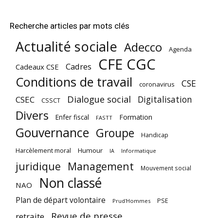
Recherche articles par mots clés
Actualité sociale
Adecco
Agenda
CFE CGC
Cadres
Cadeaux CSE
Conditions de travail
CSE
coronavirus
Dialogue social
Digitalisation
CSEC
CSSCT
Divers
Enfer fiscal
Formation
FASTT
Gouvernance
Groupe
Handicap
Harcèlement moral
Humour
Informatique
IA
juridique
Management
Mouvement social
Non classé
NAO
Plan de départ volontaire
PSE
Prud'Hommes
Revue de presse
retraite