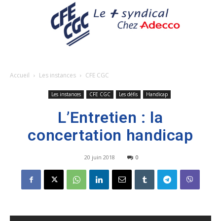
Accueil
Les instances
CFE CGC
Les instances
CFE CGC
Les défis
Handicap
L’Entretien : la
concertation handicap
20 juin 2018
0