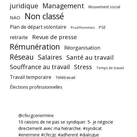
juridique
Management
Mouvement social
Non classé
NAO
Plan de départ volontaire
PSE
Prud'Hommes
Revue de presse
retraite
Rémunération
Réorganisation
Réseau
Salaires
Santé au travail
Souffrance au travail
Stress
Temps de travail
Travail temporaire
Télétravail
Élections professionnelles
@cfecgcenermine
10 raisons de ne pas se syndiquer. 5- je négocie
directement avec ma hiérarchie.
#syndicat
#enermine
#cfecgc
#adherent
#dialogue