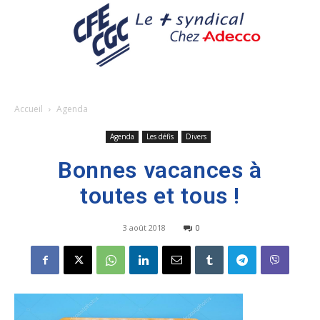
Accueil
Agenda
Agenda
Les défis
Divers
Bonnes vacances à
toutes et tous !
3 août 2018
0