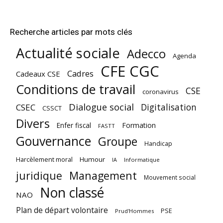
Recherche articles par mots clés
Actualité sociale
Adecco
Agenda
CFE CGC
Cadres
Cadeaux CSE
Conditions de travail
CSE
coronavirus
Dialogue social
Digitalisation
CSEC
CSSCT
Divers
Enfer fiscal
Formation
FASTT
Gouvernance
Groupe
Handicap
Harcèlement moral
Humour
Informatique
IA
juridique
Management
Mouvement social
Non classé
NAO
Plan de départ volontaire
PSE
Prud'Hommes