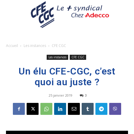
Accueil
Les instances
CFE CGC
Les instances
CFE CGC
Un élu CFE-CGC, c’est
quoi au juste ?
25 janvier 2019
3