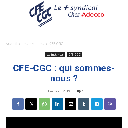
Accueil
Les instances
CFE CGC
Les instances
CFE CGC
CFE-CGC : qui sommes-
nous ?
31 octobre 2019
1