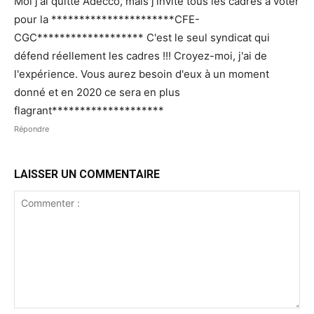
Moi j'ai quitté Adecco, mais j'invite tous les cadres à voter
pour la **********************CFE-
CGC******************* C'est le seul syndicat qui
défend réellement les cadres !!! Croyez-moi, j'ai de
l'expérience. Vous aurez besoin d'eux à un moment
donné et en 2020 ce sera en plus
flagrant********************
Répondre
LAISSER UN COMMENTAIRE