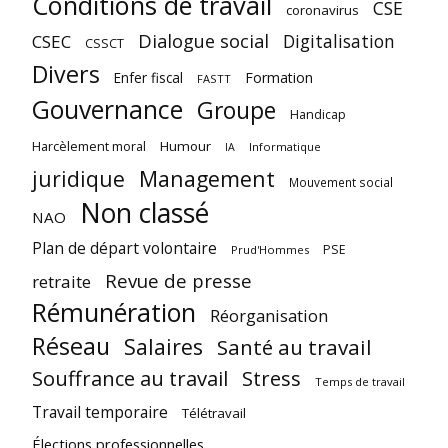
Conditions de travail
CSE
coronavirus
Dialogue social
Digitalisation
CSEC
CSSCT
Divers
Enfer fiscal
Formation
FASTT
Gouvernance
Groupe
Handicap
Harcèlement moral
Humour
Informatique
IA
juridique
Management
Mouvement social
Non classé
NAO
Plan de départ volontaire
PSE
Prud'Hommes
Revue de presse
retraite
Rémunération
Réorganisation
Réseau
Salaires
Santé au travail
Souffrance au travail
Stress
Temps de travail
Travail temporaire
Télétravail
Élections professionnelles