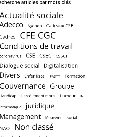
echerche articles par mots clés
Actualité sociale
Adecco
Cadeaux CSE
Agenda
CFE CGC
Cadres
Conditions de travail
CSE
CSEC
coronavirus
CSSCT
Dialogue social
Digitalisation
Divers
Enfer fiscal
Formation
FASTT
Gouvernance
Groupe
Harcèlement moral
Humour
Handicap
IA
juridique
Informatique
Management
Mouvement social
Non classé
NAO