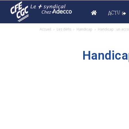
ACTU
Accueil
Les défis
Handicap
Handicap : un acc
Handica