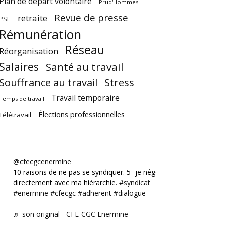
Plan de départ volontaire
Prud'Hommes
Revue de presse
retraite
PSE
Rémunération
Réseau
Réorganisation
Salaires
Santé au travail
Souffrance au travail
Stress
Travail temporaire
Temps de travail
Élections professionnelles
Télétravail
@cfecgcenermine
10 raisons de ne pas se syndiquer. 5- je négocie
directement avec ma hiérarchie.
#syndicat
#enermine
#cfecgc
#adherent
#dialogue
♬ son original - CFE-CGC Enermine