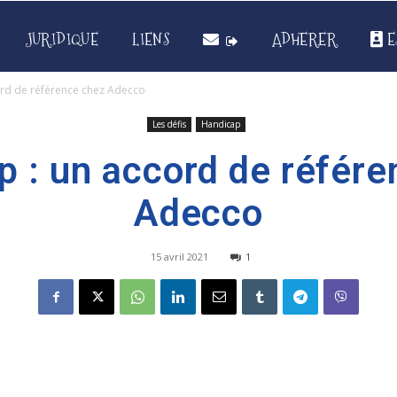
JURIDIQUE
LIENS
ADHERER
E
ord de référence chez Adecco
Les défis
Handicap
p : un accord de référe
Adecco
15 avril 2021
1