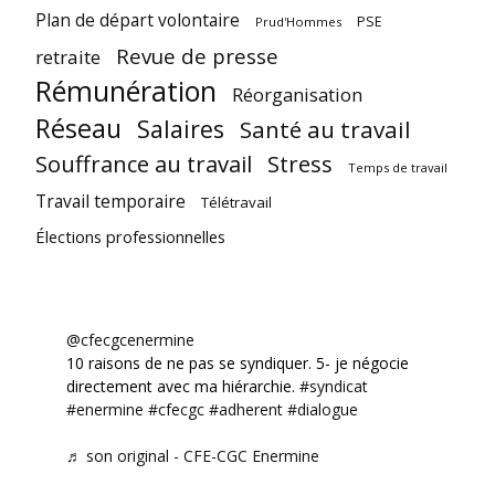
Plan de départ volontaire
PSE
Prud'Hommes
Revue de presse
retraite
Rémunération
Réorganisation
Réseau
Salaires
Santé au travail
Souffrance au travail
Stress
Temps de travail
Travail temporaire
Télétravail
Élections professionnelles
@cfecgcenermine
10 raisons de ne pas se syndiquer. 5- je négocie
directement avec ma hiérarchie.
#syndicat
#enermine
#cfecgc
#adherent
#dialogue
♬ son original - CFE-CGC Enermine