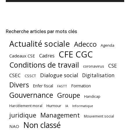
Recherche articles par mots clés
Actualité sociale
Adecco
Agenda
CFE CGC
Cadres
Cadeaux CSE
Conditions de travail
CSE
coronavirus
Dialogue social
Digitalisation
CSEC
CSSCT
Divers
Enfer fiscal
Formation
FASTT
Gouvernance
Groupe
Handicap
Harcèlement moral
Humour
Informatique
IA
juridique
Management
Mouvement social
Non classé
NAO