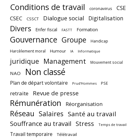
Conditions de travail
CSE
coronavirus
Dialogue social
Digitalisation
CSEC
CSSCT
Divers
Enfer fiscal
Formation
FASTT
Gouvernance
Groupe
Handicap
Harcèlement moral
Humour
Informatique
IA
juridique
Management
Mouvement social
Non classé
NAO
Plan de départ volontaire
PSE
Prud'Hommes
Revue de presse
retraite
Rémunération
Réorganisation
Réseau
Salaires
Santé au travail
Souffrance au travail
Stress
Temps de travail
Travail temporaire
Télétravail