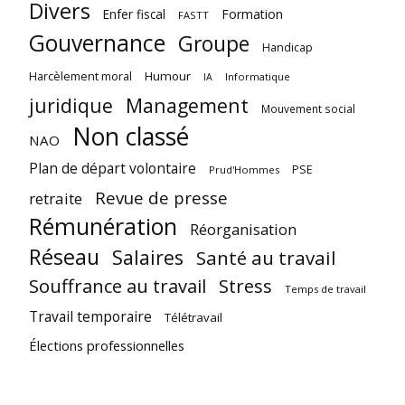
Divers
Enfer fiscal
Formation
FASTT
Gouvernance
Groupe
Handicap
Harcèlement moral
Humour
Informatique
IA
juridique
Management
Mouvement social
Non classé
NAO
Plan de départ volontaire
PSE
Prud'Hommes
Revue de presse
retraite
Rémunération
Réorganisation
Réseau
Salaires
Santé au travail
Souffrance au travail
Stress
Temps de travail
Travail temporaire
Télétravail
Élections professionnelles